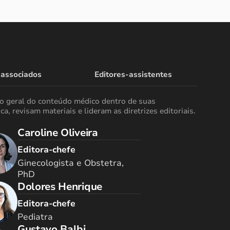
 associados
Editores-assistentes
ão geral do conteúdo médico dentro de suas
ca, revisam materiais e lideram as diretrizes editoriais.
Caroline Oliveira
Editora-chefe
Ginecologista e Obstetra,
PhD
Dolores Henrique
Editora-chefe
Pediatra
Gustavo Balbi