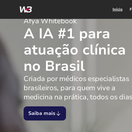
Início
F
Afya Whitebook
A IA #1 para
atuação clínica
no Brasil
Criada por médicos especialistas
brasileiros, para quem vive a
medicina na prática, todos os dias
Saiba mais