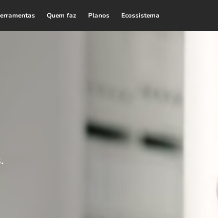
erramentas
Quem faz
Planos
Ecossistema
.