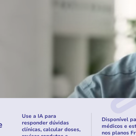
Use a IA para
Disponível p
e
responder dúvidas
médicos e es
clínicas, calcular doses,
nos planos Fr