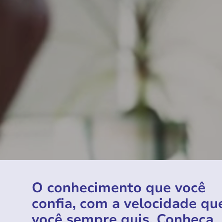
O conhecimento que você
confia, com a velocidade qu
você sempre quis. Conheça