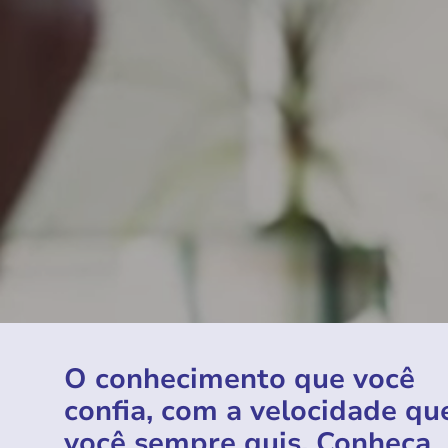
O conhecimento que você
confia, com a velocidade qu
você sempre quis. Conheça