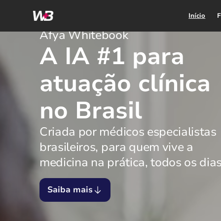
Início
F
Afya Whitebook
A IA #1 para
atuação clínica
no Brasil
Criada por médicos especialistas
brasileiros, para quem vive a
medicina na prática, todos os dias
Saiba mais