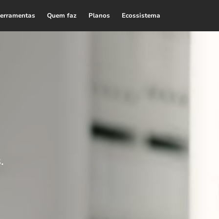
erramentas
Quem faz
Planos
Ecossistema
.