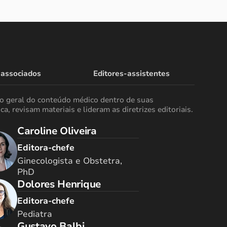
 associados
Editores-assistentes
ão geral do conteúdo médico dentro de suas
ca, revisam materiais e lideram as diretrizes editoriais.
Caroline Oliveira
Editora-chefe
Ginecologista e Obstetra,
PhD
Dolores Henrique
Editora-chefe
Pediatra
Gustavo Balbi