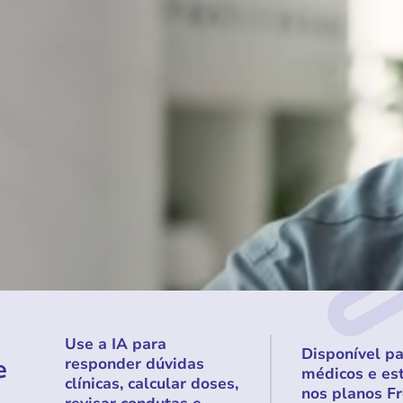
Use a IA para
Disponível p
e
responder dúvidas
médicos e es
clínicas, calcular doses,
nos planos Fr