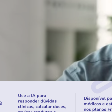
Use a IA para
Disponível p
e
responder dúvidas
médicos e es
clínicas, calcular doses,
nos planos Fr