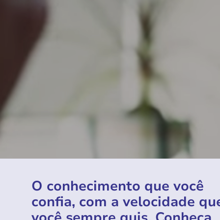
O conhecimento que você
confia, com a velocidade qu
você sempre quis. Conheça