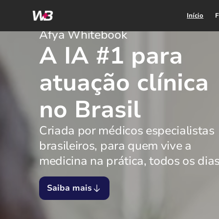
Início
F
Afya Whitebook
A IA #1 para
atuação clínica
no Brasil
Criada por médicos especialistas
brasileiros, para quem vive a
medicina na prática, todos os dias
Saiba mais