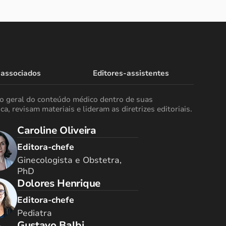
 associados
Editores-assistentes
ão geral do conteúdo médico dentro de suas
ca, revisam materiais e lideram as diretrizes editoriais.
Caroline Oliveira
Editora-chefe
Ginecologista e Obstetra,
PhD
Dolores Henrique
Editora-chefe
Pediatra
Gustavo Balbi