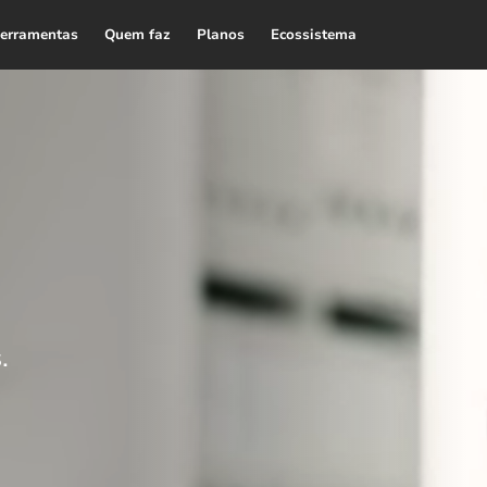
erramentas
Quem faz
Planos
Ecossistema
.