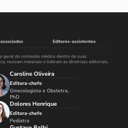
 associados
Editores-assistentes
ão geral do conteúdo médico dentro de suas
ca, revisam materiais e lideram as diretrizes editoriais.
Caroline Oliveira
Editora-chefe
Ginecologista e Obstetra,
PhD
Dolores Henrique
Editora-chefe
Pediatra
Gustavo Balbi